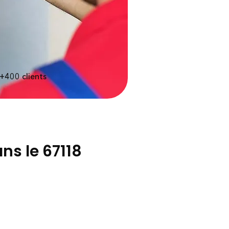
 +400
clients
ans le 67118