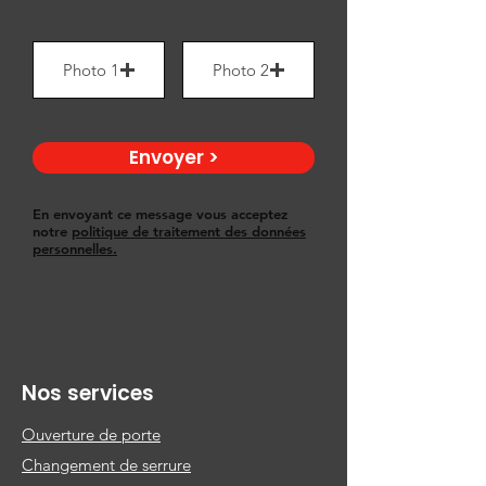
Ajoutez des photos ? (facultatif)
Photo 1
Photo 2
Envoyer >
En envoyant ce message vous acceptez
notre
politique de traitement des données
personnelles.
Nos services
Ouverture de porte
Changement de serrure