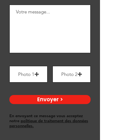
Ajoutez des photos ? (facultatif)
Photo 1
Photo 2
Envoyer >
En envoyant ce message vous acceptez
notre
politique de traitement des données
personnelles.