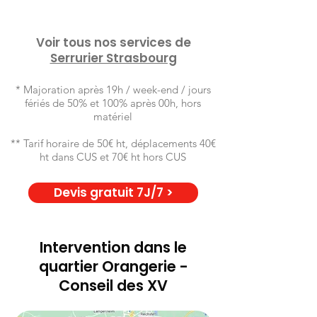
Voir tous nos services de
Serrurier Strasbourg
* Majoration après 19h / week-end / jours
fériés de 50% et 100% après 00h, hors
matériel
** Tarif horaire de 50€ ht, déplacements 40€
ht dans CUS et 70€ ht hors CUS
Devis gratuit 7J/7 >
Intervention dans le
quartier Orangerie -
Conseil des XV