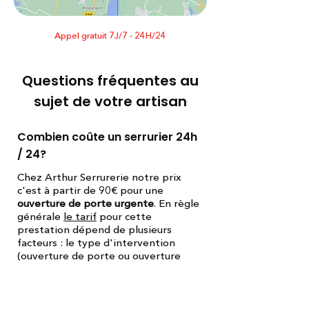
Appel gratuit 7J/7 - 24H/24
Questions fréquentes au
sujet de votre artisan
Combien coûte un serrurier 24h
/ 24?
Chez Arthur Serrurerie notre prix
c'est à partir de 90€ pour une
ouverture de porte urgente
. En règle
générale
le tarif
pour cette
prestation dépend de plusieurs
facteurs : le type d'intervention
(ouverture de porte ou ouverture
d'un rideau métallique ou porte de
garage et cave par exemple), l'heure
et le jour de l'intervention (après 19h
et en pleine nuit c'est plus cher de